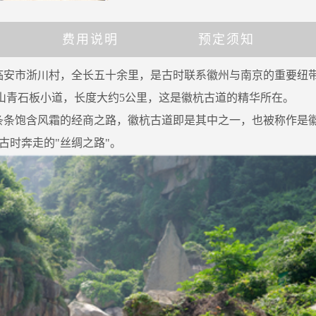
费用说明
预定须知
临安市浙川村，全长五十余里，是古时联系徽州与南京的重要纽
山青石板小道，长度大约5公里，这是徽杭古道的精华所在。
条条饱含风霜的经商之路，徽杭古道即是其中之一，也被称作是
古时奔走的"丝绸之路"。