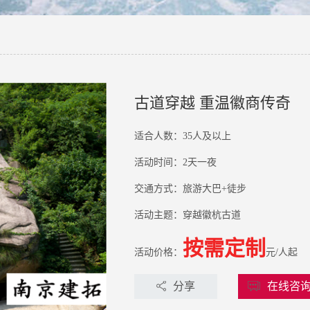
古道穿越 重温徽商传奇
适合人数：
35人及以上
活动时间：
2天一夜
交通方式：
旅游大巴+徒步
活动主题：
穿越徽杭古道
按需定制
活动价格：
元/人起
分享
在线咨