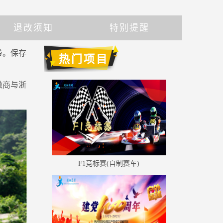
退改须知
特别提醒
带。保存
热门项目
徽商与浙
F1竞标赛(自制赛车)